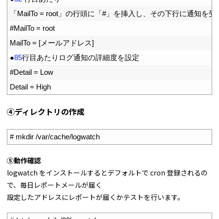
4
「
MailTo
=
root
」の行頭に「
#」を挿入し、その下行に通知を受
5
#MailTo = root
6
MailTo
=
[
メールアドレス
]
7
●
85
行目あたりログ通知の詳細度を設定
8
#Detail = Low
9
Detail
=
High
④ディレクトリの作成
1
# mkdir /var/cache/logwatch
⑤動作確認
logwatch をインストールするとデフォルトで cron 登録されるの
で、毎日レポートメールが届く
設定したアドレスにレポートが届くかテストを行います。