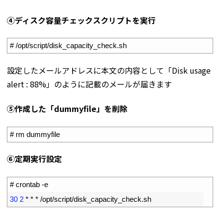
④ディスク容量チェックスクリプトを実行
1
# /opt/script/disk_capacity_check.sh
設定したメールアドレスに本文の内容として「Disk usage
alert : 88%」のように記載のメールが届きます
⑤作成した「dummyfile」を削除
1
# rm dummyfile
⑥定期実行設定
1
# crontab -e
2
30
2
*
*
*
/
opt
/
script
/
disk_capacity_check
.
sh