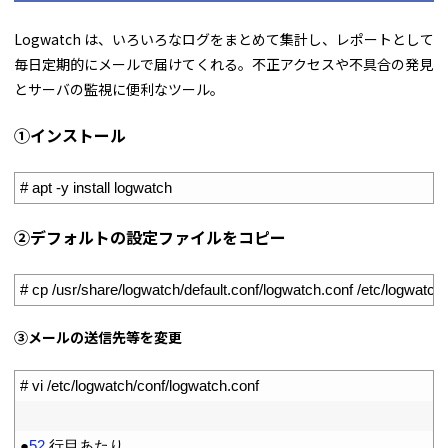
Logwatch は、いろいろなログをまとめて集計し、レポートとして
毎日定期的にメールで届けてくれる。不正アクセスや不具合の発見
とサーバの監視に便利なツール。
①インストール
1
# apt -y install logwatch
②デフォルトの設定ファイルをコピー
1
# cp /usr/share/logwatch/default.conf/logwatch.conf /etc/logwatch/
➂メールの送信先等を変更
1
# vi /etc/logwatch/conf/logwatch.conf
2
3
●
52
行目あたり