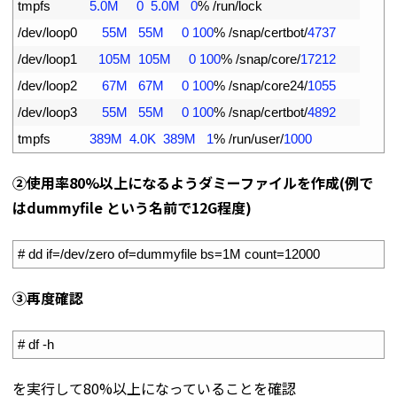
6
tmpfs
5.0M
0
5.0M
0
%
/
run
/
lock
7
/
dev
/
loop0
55M
55M
0
100
%
/
snap
/
certbot
/
4737
8
/
dev
/
loop1
105M
105M
0
100
%
/
snap
/
core
/
17212
9
/
dev
/
loop2
67M
67M
0
100
%
/
snap
/
core24
/
1055
10
/
dev
/
loop3
55M
55M
0
100
%
/
snap
/
certbot
/
4892
11
tmpfs
389M
4.0K
389M
1
%
/
run
/
user
/
1000
②使用率80%以上になるようダミーファイルを作成(例で
はdummyfile という名前で12G程度)
1
# dd if=/dev/zero of=dummyfile bs=1M count=12000
③再度確認
1
# df -h
を実行して80%以上になっていることを確認