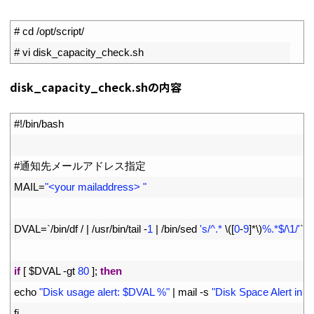
1
# cd /opt/script/
2
# vi disk_capacity_check.sh
disk_capacity_check.shの内容
1
#!/bin/bash
2
3
#通知先メールアドレス指定
4
MAIL
=
"<your mailaddress> "
5
6
DVAL
=
`
/
bin
/
df
/
|
/
usr
/
bin
/
tail
-
1
|
/
bin
/
sed
's/^.* 
\
(
[
0
-
9
]
*
\
)
%.*$/\1/'
`
7
8
if
[
$
DVAL
-
gt
80
]
;
then
9
echo
"Disk usage alert: $DVAL %"
|
mail
-
s
"Disk Space Alert in 
10
fi