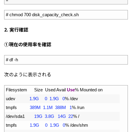
1
# chmod 700 disk_capacity_check.sh
2. 実行確認
①現在の使用率を確認
1
# df -h
次のように表示される
1
Filesystem      
Size  
Used 
Avail 
Use
%
Mounted 
on
2
udev
1.9G
0
1.9G
0
%
/
dev
3
tmpfs
389M
1.1M
388M
1
%
/
run
4
/
dev
/
sda1
19G
3.8G
14G
22
%
/
5
tmpfs
1.9G
0
1.9G
0
%
/
dev
/
shm