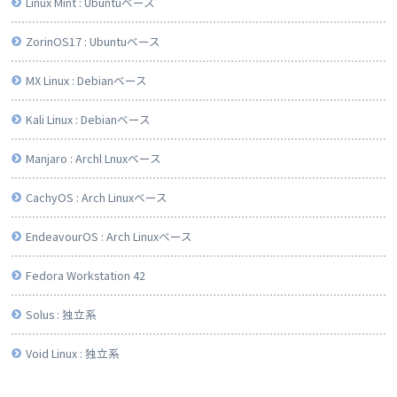
Linux Mint : Ubuntuベース
ZorinOS17 : Ubuntuベース
MX Linux : Debianベース
Kali Linux : Debianベース
Manjaro : Archl Lnuxベース
CachyOS : Arch Linuxベース
EndeavourOS : Arch Linuxベース
Fedora Workstation 42
Solus : 独立系
Void Linux : 独立系