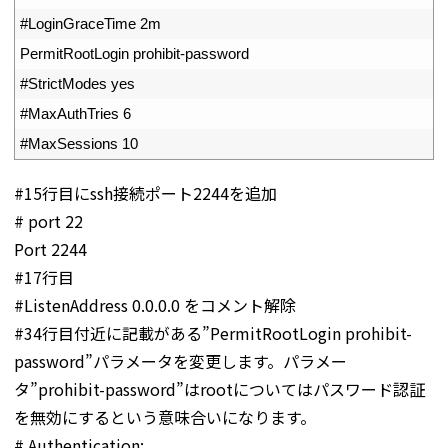
32
#LoginGraceTime 2m
33
PermitRootLogin 
prohibit
-
password
34
#StrictModes yes
35
#MaxAuthTries 6
36
#MaxSessions 10
#15行目にssh接続ポート2244を追加
# port 22
Port 2244
#17行目
#ListenAddress 0.0.0.0 をコメント解除
#34行目付近に記載がある”PermitRootLogin prohibit-
password”パラメータを変更します。パラメー
タ”prohibit-password”はrootについてはパスワード認証
を無効にするという意味合いになります。
# Authentication: