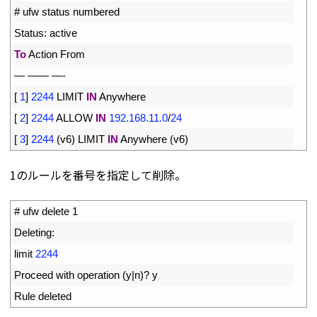
2
# ufw status numbered
3
Status
:
active
4
To
Action 
From
5
—
——
—
-
6
[
1
]
2244
LIMIT 
IN
Anywhere
7
[
2
]
2244
ALLOW 
IN
192.168.11.0
/
24
8
[
3
]
2244
(
v6
)
LIMIT 
IN
Anywhere
(
v6
)
1のルールを番号を指定して削除。
1
# ufw delete 1
2
Deleting
:
3
limit
2244
4
Proceed 
with 
operation
(
y
|
n
)
?
y
5
Rule 
deleted