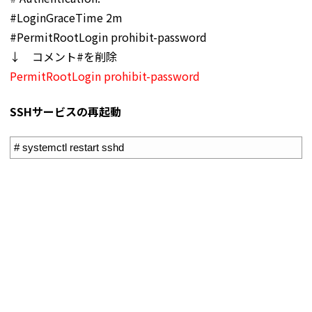
#LoginGraceTime 2m
#PermitRootLogin prohibit-password
↓ コメント#を削除
PermitRootLogin prohibit-password
SSHサービスの再起動
1
# systemctl restart sshd