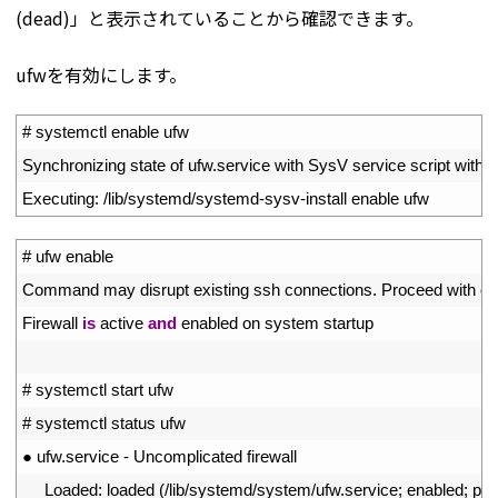
(dead)」と表示されていることから確認できます。
ufwを有効にします。
1
# systemctl enable ufw
2
Synchronizing 
state 
of 
ufw
.
service 
with 
SysV 
service 
script 
with
/
l
3
Executing
:
/
lib
/
systemd
/
systemd
-
sysv
-
install 
enable 
ufw
1
# ufw enable
2
Command 
may 
disrupt 
existing 
ssh 
connections
.
Proceed 
with 
op
3
Firewall 
is
active 
and
enabled 
on 
system 
startup
4
5
# systemctl start ufw
6
# systemctl status ufw
7
●
ufw
.
service
-
Uncomplicated 
firewall
8
Loaded
:
loaded
(
/
lib
/
systemd
/
system
/
ufw
.
service
;
enabled
;
pre