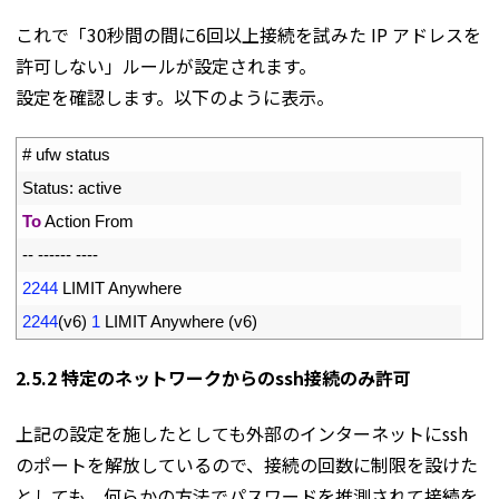
これで「30秒間の間に6回以上接続を試みた IP アドレスを
許可しない」ルールが設定されます。
設定を確認します。以下のように表示。
1
# ufw status
2
Status
:
active
3
To
Action 
From
4
--
--
--
--
--
--
5
2244
LIMIT 
Anywhere
6
2244
(
v6
)
1
LIMIT 
Anywhere
(
v6
)
2.5.2 特定のネットワークからのssh接続のみ許可
上記の設定を施したとしても外部のインターネットにssh
のポートを解放しているので、接続の回数に制限を設けた
としても、何らかの方法でパスワードを推測されて接続を