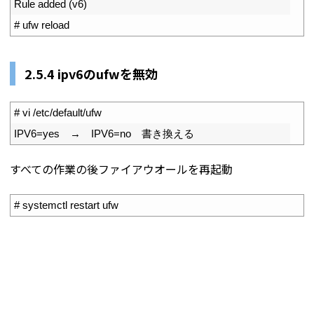
6
Rule 
added
(
v6
)
7
# ufw reload
2.5.4 ipv6のufwを無効
1
# vi /etc/default/ufw
2
IPV6
=
yes
　→　
IPV6
=
no
　書き換える
すべての作業の後ファイアウオールを再起動
1
# systemctl restart ufw