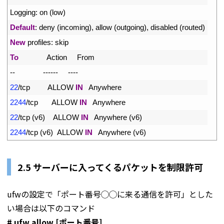
3
Logging
:
on
(
low
)
4
Default
:
deny
(
incoming
)
,
allow
(
outgoing
)
,
disabled
(
routed
)
5
New
profiles
:
skip
6
To
Action     
From
7
--
--
--
--
--
--
8
22
/
tcp         
ALLOW 
IN
Anywhere
9
2244
/
tcp       
ALLOW 
IN
Anywhere
10
22
/
tcp
(
v6
)
ALLOW 
IN
Anywhere
(
v6
)
11
2244
/
tcp
(
v6
)
ALLOW 
IN
Anywhere
(
v6
)
2.5 サーバーに入ってくるパケットを制限許可
ufwの設定で「ポート番号◯◯に来る通信を許可」とした
い場合は以下のコマンド
# ufw allow [ポート番号]