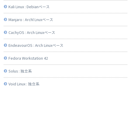
Kali Linux : Debianベース
Manjaro : Archl Lnuxベース
CachyOS : Arch Linuxベース
EndeavourOS : Arch Linuxベース
Fedora Workstation 42
Solus : 独立系
Void Linux : 独立系