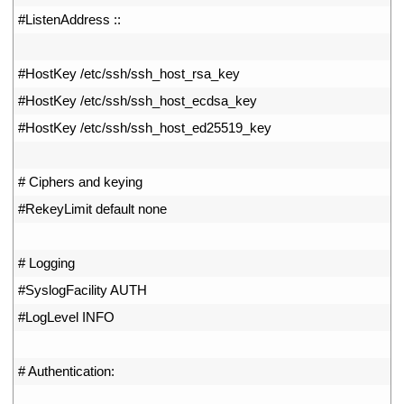
17
#ListenAddress ::
18
19
#HostKey /etc/ssh/ssh_host_rsa_key
20
#HostKey /etc/ssh/ssh_host_ecdsa_key
21
#HostKey /etc/ssh/ssh_host_ed25519_key
22
23
# Ciphers and keying
24
#RekeyLimit default none
25
26
# Logging
27
#SyslogFacility AUTH
28
#LogLevel INFO
29
30
# Authentication:
31