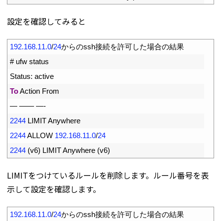
設定を確認してみると
1
192.168.11.0
/
24
からの
ssh
接続を許可した場合の結果
2
# ufw status
3
Status
:
active
4
To
Action 
From
5
—
——
—
-
6
2244
LIMIT 
Anywhere
7
2244
ALLOW
192.168.11.0
/
24
8
2244
(
v6
)
LIMIT 
Anywhere
(
v6
)
LIMITをつけているルールを削除します。ルール番号を表
示して設定を確認します。
1
192.168.11.0
/
24
からの
ssh
接続を許可した場合の結果