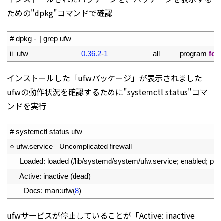
ための"dpkg"コマンドで確認
1
# dpkg -l | grep ufw
2
ii  
ufw
0.36.2
-
1
all          
program 
for
インストールした「ufwパッケージ」が表示されました
ufwの動作状況を確認するために"systemctl status"コマ
ンドを実行
1
# systemctl status ufw
2
○
ufw
.
service
-
Uncomplicated 
firewall
3
Loaded
:
loaded
(
/
lib
/
systemd
/
system
/
ufw
.
service
;
enabled
;
pre
4
Active
:
inactive
(
dead
)
5
Docs
:
man
:
ufw
(
8
)
ufwサービスが停止していることが「Active: inactive