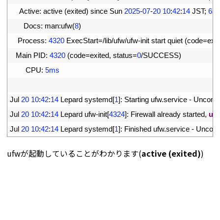
9
Active
:
active
(
exited
)
since 
Sun
2025
-
07
-
20
10
:
42
:
14
JST
;
6s
10
Docs
:
man
:
ufw
(
8
)
11
Process
:
4320
ExecStart
=
/
lib
/
ufw
/
ufw
-
init 
start 
quiet
(
code
=
exit
12
Main 
PID
:
4320
(
code
=
exited
,
status
=
0
/
SUCCESS
)
13
CPU
:
5ms
14
15
Jul
20
10
:
42
:
14
Lepard 
systemd
[
1
]
:
Starting 
ufw
.
service
-
Uncompl
16
Jul
20
10
:
42
:
14
Lepard 
ufw
-
init
[
4324
]
:
Firewall 
already 
started
,
us
17
Jul
20
10
:
42
:
14
Lepard 
systemd
[
1
]
:
Finished 
ufw
.
service
-
Uncomp
ufwが起動していることがわかります(
active (exited)
)