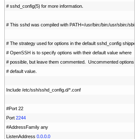
2
# sshd_config(5) for more information.
3
4
# This sshd was compiled with PATH=/usr/bin:/bin:/usr/sbin:/sbin
5
6
# The strategy used for options in the default sshd_config shipped
7
# OpenSSH is to specify options with their default value where
8
# possible, but leave them commented.  Uncommented options ov
9
# default value.
10
11
Include
/
etc
/
ssh
/
sshd_config
.
d
/
*
.
conf
12
13
#Port 22
14
Port
2244
15
#AddressFamily any
16
ListenAddress
0.0.0.0