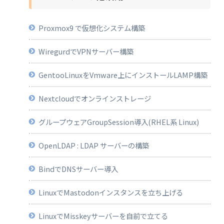
Proxmox9 で仮想化システム構築
WiregurdでVPNサーバー構築
GentooLinuxをVmware上にインストールLAMP構築
Nextcloudでオンラインストレージ
グループウェアGroupSession導入(RHEL系 Linux)
OpenLDAP : LDAP サーバーの構築
BindでDNSサーバー導入
LinuxでMastodonインスタンスを立ち上げる
LinuxでMisskeyサーバーを自前で立てる