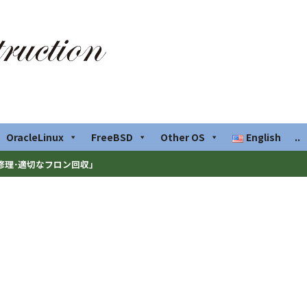
OracleLinux
FreeBSD
Other OS
English
..
修理･適切なフロン回収」