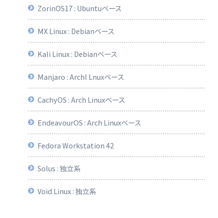
ZorinOS17 : Ubuntuベース
MX Linux : Debianベース
Kali Linux : Debianベース
Manjaro : Archl Lnuxベース
CachyOS : Arch Linuxベース
EndeavourOS : Arch Linuxベース
Fedora Workstation 42
Solus : 独立系
Void Linux : 独立系