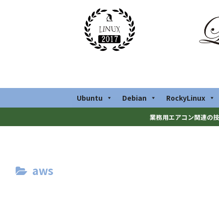
Ubuntu
Debian
RockyLinux
業務用エアコン関連の技
aws