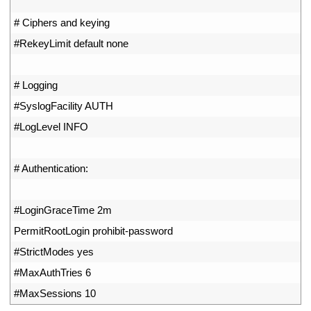
30
31
# Ciphers and keying
32
#RekeyLimit default none
33
34
# Logging
35
#SyslogFacility AUTH
36
#LogLevel INFO
37
38
# Authentication:
39
40
#LoginGraceTime 2m
41
PermitRootLogin 
prohibit
-
password
42
#StrictModes yes
43
#MaxAuthTries 6
44
#MaxSessions 10