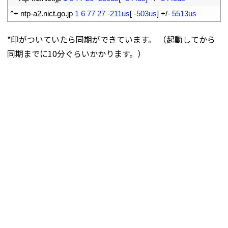
7
^
+
ntp
-
a2
.
nict
.
go
.
jp
1
6
77
27
-
211us
[
-
503us
]
+
/
-
5513us
*印がついていたら同期ができています。 （起動してから
同期までに10分ぐらいかかります。）