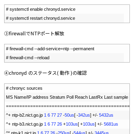
1
# systemctl enable chronyd.service
2
# systemctl restart chronyd.service
③firewallでNTPポート解放
1
# firewall-cmd --add-service=ntp --permanent
2
# firewall-cmd --reload
④chronyd のステータス( 動作 )の確認
1
# chronyc sources
2
MS 
Name
/
IP 
address 
Stratum 
Poll 
Reach 
LastRx 
Last 
sample
3
===
===
===
===
===
===
===
===
===
===
===
===
===
===
===
==
4
^
+
ntp
-
b2
.
nict
.
go
.
jp
1
6
77
27
-
50us
[
-
342us
]
+
/
-
5432us
5
^
+
ntp
-
b3
.
nict
.
go
.
jp
1
6
77
26
+
103us
[
+
103us
]
+
/
-
5681us
6
^
*
ntp
-
k1
.
nict
.
jp
1
6
77
26
-
250us
[
-
544us
]
+
/
-
3445us