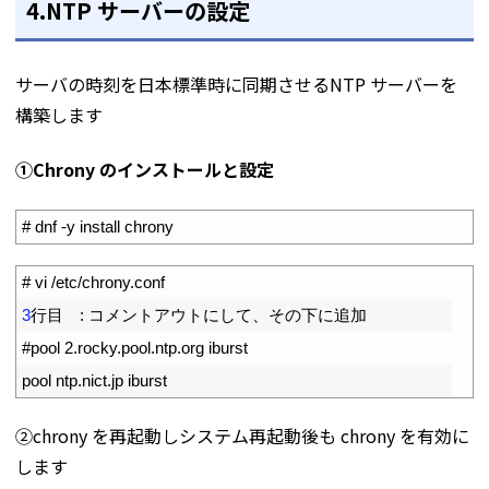
4.NTP サーバーの設定
サーバの時刻を日本標準時に同期させるNTP サーバーを
構築します
①Chrony のインストールと設定
1
# dnf -y install chrony
1
# vi /etc/chrony.conf
2
3
行目　
:
コメントアウトにして、その下に追加
3
#pool 2.rocky.pool.ntp.org iburst
4
pool 
ntp
.
nict
.
jp 
iburst
②chrony を再起動しシステム再起動後も chrony を有効に
します