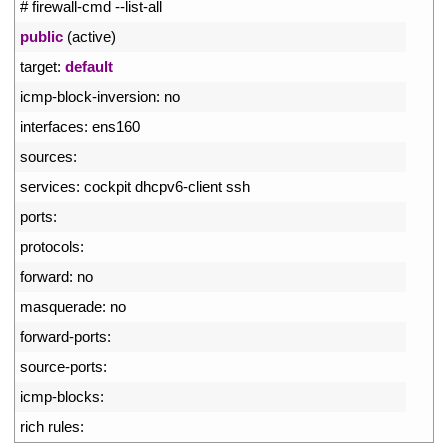
1
# firewall-cmd --list-all
2
public
(
active
)
3
target
:
default
4
icmp
-
block
-
inversion
:
no
5
interfaces
:
ens160
6
sources
:
7
services
:
cockpit 
dhcpv6
-
client 
ssh
8
ports
:
9
protocols
:
10
forward
:
no
11
masquerade
:
no
12
forward
-
ports
:
13
source
-
ports
:
14
icmp
-
blocks
:
15
rich 
rules
: