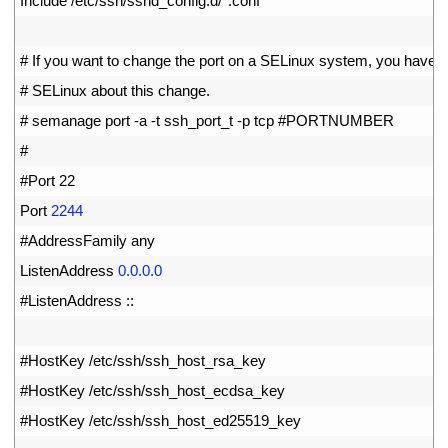
15
Include
/
etc
/
ssh
/
sshd_config
.
d
/
*
.
conf
16
17
# If you want to change the port on a SELinux system, you have to
18
# SELinux about this change.
19
# semanage port -a -t ssh_port_t -p tcp #PORTNUMBER
20
#
21
#Port 22
22
Port
2244
23
#AddressFamily any
24
ListenAddress
0.0.0.0
25
#ListenAddress ::
26
27
#HostKey /etc/ssh/ssh_host_rsa_key
28
#HostKey /etc/ssh/ssh_host_ecdsa_key
29
#HostKey /etc/ssh/ssh_host_ed25519_key