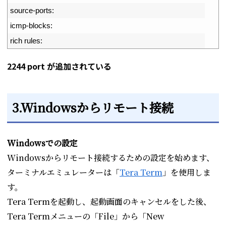
18
source
-
ports
:
19
icmp
-
blocks
:
20
rich 
rules
:
2244 port が追加されている
3.Windowsからリモート接続
Windowsでの設定
Windowsからリモート接続するための設定を始めます、
ターミナルエミュレーターは「
Tera Term
」を使用しま
す。
Tera Termを起動し、起動画面のキャンセルをした後、
Tera Termメニューの「File」から「New