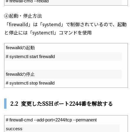
2
# firewall-cmd --reload
④起動・停止方法
「firewalld」は「systemd」で制御されているので、起動
と停止には「systemctl」コマンドを使用
1
firewalld
の起動
2
# systemctl start firewalld
3
4
firewalld
の停止
5
# systemctl stop firewalld
2.2 変更したSSHポート224
4番を解放する
1
# firewall-cmd --add-port=2244/tcp --permanent
2
success