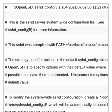
1
#       $OpenBSD: sshd_config,v 1.104 2021/07/02 05:11:21 dtuck
2
3
# This is the sshd server system-wide configuration file.  See
4
# sshd_config(5) for more information.
5
6
# This sshd was compiled with PATH=/usr/local/bin:/usr/bin:/usr/lo
7
8
# The strategy used for options in the default sshd_config shipped
9
# OpenSSH is to specify options with their default value where
10
# possible, but leave them commented.  Uncommented options ov
11
# default value.
12
13
# To modify the system-wide sshd configuration, create a  *.conf  f
14
#  /etc/ssh/sshd_config.d/  which will be automatically included be