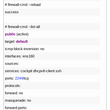
3
# firewall-cmd --reload
4
success
5
6
# firewall-cmd --list-all
7
public
(
active
)
8
target
:
default
9
icmp
-
block
-
inversion
:
no
10
interfaces
:
ens160
11
sources
:
12
services
:
cockpit 
dhcpv6
-
client 
ssh
13
ports
:
2244
/
tcp
14
protocols
:
15
forward
:
no
16
masquerade
:
no
17
forward
-
ports
: