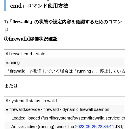
cmd」コマンド使用方法
1)「fierwalld」の状態や設定内容を確認するためのコマン
ド
①firewalld稼働状況確認
1
# firewall-cmd --state
2
running
3
「
firewalld
」が動作している場合は「
running
」、停止している
または
1
# systemctl status firewalld
2
●
firewalld
.
service
-
firewalld
-
dynamic 
firewall 
daemon
3
Loaded
:
loaded
(
/
usr
/
lib
/
systemd
/
system
/
firewalld
.
service
;
ena
4
Active
:
active
(
running
)
since 
Thu
2023
-
05
-
25
22
:
34
:
44
JST
;
1m