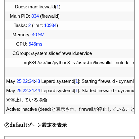
5
Docs
:
man
:
firewalld
(
1
)
6
Main 
PID
:
834
(
firewalld
)
7
Tasks
:
2
(
limit
:
10934
)
8
Memory
:
40.9M
9
CPU
:
546ms
10
CGroup
:
/
system
.
slice
/
firewalld
.
service
11
mq834
/
usr
/
bin
/
python3
-
s
/
usr
/
sbin
/
firewalld
--
nofork
--
no
12
13
May
25
22
:
34
:
43
Lepard 
systemd
[
1
]
:
Starting 
firewalld
-
dynamic 
14
May
25
22
:
34
:
44
Lepard 
systemd
[
1
]
:
Started 
firewalld
-
dynamic 
f
15
※停止している場合
16
Active
:
inactive
(
dead
)
と表示され、
firewall
が停止していること
➁defaultゾーン設定を表示