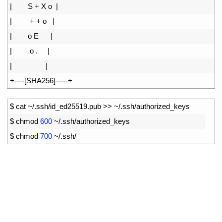
18
|
S
+
X
o
|
19
|
+
+
o
|
20
|
o
E
|
21
|
o
.
|
22
|
|
23
+
--
--
[
SHA256
]
--
--
-
+
1
$
cat
~
/
.
ssh
/
id_ed25519
.
pub
>>
~
/
.
ssh
/
authorized
_
keys
2
$
chmod
600
~
/
.
ssh
/
authorized
_
keys
3
$
chmod
700
~
/
.
ssh
/