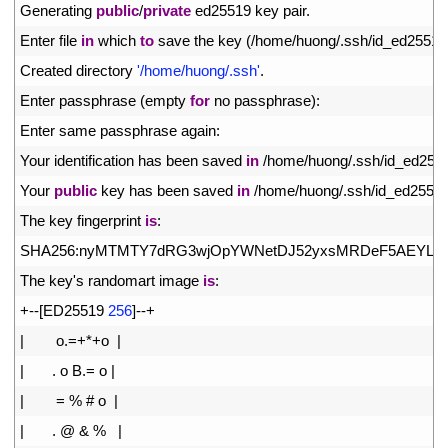
3
Generating 
public
/
private
ed25519 
key 
pair
.
4
Enter 
file 
in
which 
to
save 
the 
key
(
/
home
/
huong
/
.
ssh
/
id_ed25519
5
Created 
directory
'/home/huong/.ssh'
.
6
Enter 
passphrase
(
empty 
for
no 
passphrase
)
:
7
Enter 
same 
passphrase 
again
:
8
Your 
identification 
has 
been 
saved 
in
/
home
/
huong
/
.
ssh
/
id_ed255
9
Your 
public
key 
has 
been 
saved 
in
/
home
/
huong
/
.
ssh
/
id_ed2551
10
The 
key 
fingerprint 
is
:
11
SHA256
:
nyMTMTY7dRG3wjOpYWNetDJ52yxsMRDeF5AEYLfe
12
The 
key
'
s
randomart 
image 
is
:
13
+
--
[
ED25519
256
]
--
+
14
|
o
.
=
+
*
+
o
|
15
|
.
o
B
.
=
o
|
16
|
=
%
# o  |
17
|
.
@
&
%
|