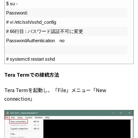
1
$
su
-
2
Password
:
3
# vi /etc/ssh/sshd_config
4
# 66行目 : パスワード認証不可に変更
5
PasswordAuthentication
no
6
7
# systemctl restart sshd
Tera Termでの接続方法
Tera Termを起動し、「File」メニュー「New
connection」