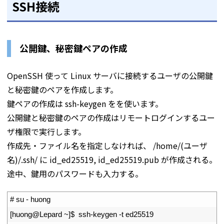
SSH接続
公開鍵、秘密鍵ペアの作成
OpenSSH 使って Linux サーバに接続するユーザの公開鍵
と秘密鍵のペアを作成します。
鍵ペアの作成は ssh-keygen をを使います。
公開鍵と秘密鍵のペアの作成はリモートログインするユー
ザ権限で実行します。
作成先・ファイル名を指定しなければ、 /home/(ユーザ
名)/.ssh/ に id_ed25519, id_ed25519.pub が作成される。
途中、鍵用のパスワードも入力する。
1
# su - huong
2
[
huong
@
Lepard
~
]
$
ssh
-
keygen
-
t
ed25519