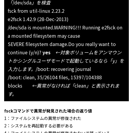
「
/dev/sda
」を検査
fsck from util-linux 2.23.2
e2fsck 1.42.9 (28-Dec-2013)
/dev/sda is mounted.
WARNING!!! Running e2fsck on
a mounted filesystem may cause
SEVERE filesystem damage.
Do you really want to
continue (y/n)?
yes
←対象ボリュームをアンマウン
トかシングルユーザモードで起動しているなら「y」を
入力します。
/boot: recovering journal
/boot: clean, 35/26104 files, 15397/104388
blocks
←異常がなければ「
clean
」と表示されま
す。
fsckコマンドで異常が発見された場合の返り値
1：ファイルシステムの異常が修復された
2：システムを再起動する必要がある
4：ファイルシステムの異常が修復されないで残っている